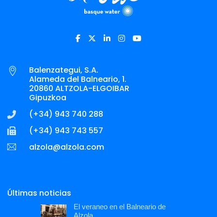
Balenzategui, S.A.
Alameda del Balneario, 1.
20860 ALTZOLA-ELGOIBAR
Gipuzkoa
(+34) 943 740 288
(+34) 943 743 557
la
@aloz
lozla
moc.a
Últimas noticias
El veraneo en el Balneario de
Alzola…