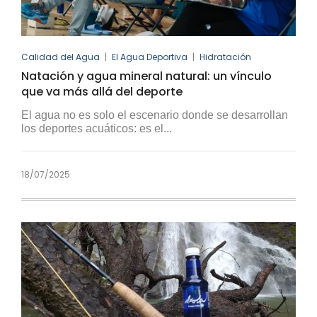
|
|
Calidad del Agua
El Agua Deportiva
Hidratación
Natación y agua mineral natural: un vínculo
que va más allá del deporte
El agua no es solo el escenario donde se desarrollan
los deportes acuáticos: es el...
18/07/2025