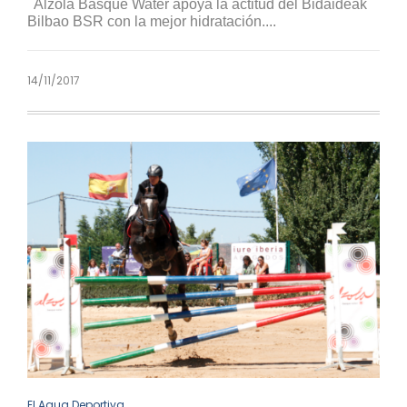
Alzola Basque Water apoya la actitud del Bidaideak
Bilbao BSR con la mejor hidratación....
14/11/2017
El Agua Deportiva