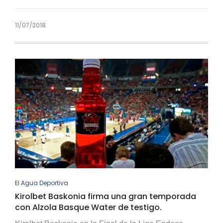
11/07/2018
El Agua Deportiva
Kirolbet Baskonia firma una gran temporada
con Alzola Basque Water de testigo.