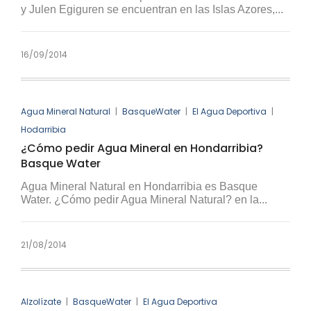
y Julen Egiguren se encuentran en las Islas Azores,...
16/09/2014
|
|
|
Agua Mineral Natural
BasqueWater
El Agua Deportiva
Hodarribia
¿Cómo pedir Agua Mineral en Hondarribia?
Basque Water
Agua Mineral Natural en Hondarribia es Basque
Water. ¿Cómo pedir Agua Mineral Natural? en la...
21/08/2014
|
|
Alzolízate
BasqueWater
El Agua Deportiva