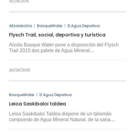
16/09/2015
|
|
AltzolakoUra
BasqueWater
El Agua Deportiva
Flysch Trail, social, deportiva y turística
Alzola Basque Water pone a disposición del Flysch
Trail 2015 dos palets de Agua Mineral...
26/06/2015
|
BasqueWater
El Agua Deportiva
Leioa Saskibaloi taldea
Leioa Saskibaloi Taldea dispone de un talismán
compuesto de Agua Mineral Natural, de la sana....