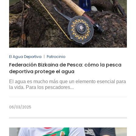
|
El Agua Deportiva
Patrocinio
Federación Bizkaina de Pesca: cómo la pesca
deportiva protege el agua
El agua es mucho más que un elemento esencial para
la vida. Para los pescadores...
06/03/2025