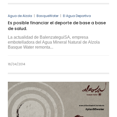
|
|
Agua de Alzola
BasqueWater
El Agua Deportiva
Es posible financiar el deporte de base a base
de salud.
La actualidad de BalenzateguiSA, empresa
embotelladora del Agua Mineral Natural de Alzola
Basque Water remonta...
16/04/2014