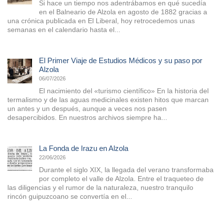
Si hace un tiempo nos adentrábamos en qué sucedía
en el Balneario de Alzola en agosto de 1882 gracias a
una crónica publicada en El Liberal, hoy retrocedemos unas
semanas en el calendario hasta el...
El Primer Viaje de Estudios Médicos y su paso por
Alzola
06/07/2026
El nacimiento del «turismo científico» En la historia del
termalismo y de las aguas medicinales existen hitos que marcan
un antes y un después, aunque a veces nos pasen
desapercibidos. En nuestros archivos siempre ha...
La Fonda de Irazu en Alzola
22/06/2026
Durante el siglo XIX, la llegada del verano transformaba
por completo el valle de Alzola. Entre el traqueteo de
las diligencias y el rumor de la naturaleza, nuestro tranquilo
rincón guipuzcoano se convertía en el...