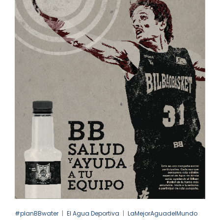
|
|
#planBBwater
El Agua Deportiva
LaMejorAguadelMundo