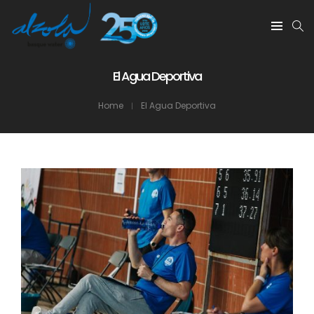
El Agua Deportiva
Home
El Agua Deportiva