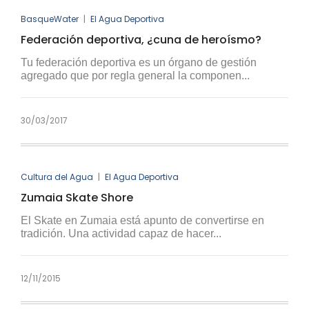
|
BasqueWater
El Agua Deportiva
Federación deportiva, ¿cuna de heroísmo?
Tu federación deportiva es un órgano de gestión
agregado que por regla general la componen...
30/03/2017
|
Cultura del Agua
El Agua Deportiva
Zumaia Skate Shore
El Skate en Zumaia está apunto de convertirse en
tradición. Una actividad capaz de hacer...
12/11/2015