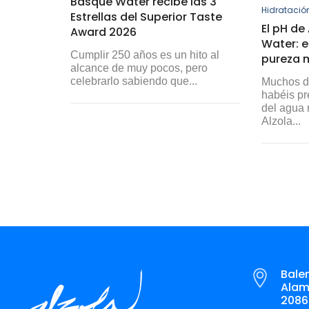
Basque Water recibe las 3
Hidratació
Estrellas del Superior Taste
El pH de
Award 2026
Water: e
Cumplir 250 años es un hito al
pureza 
alcance de muy pocos, pero
celebrarlo sabiendo que...
Muchos d
habéis pr
del agua 
Alzola...
Balen
Alame
2086