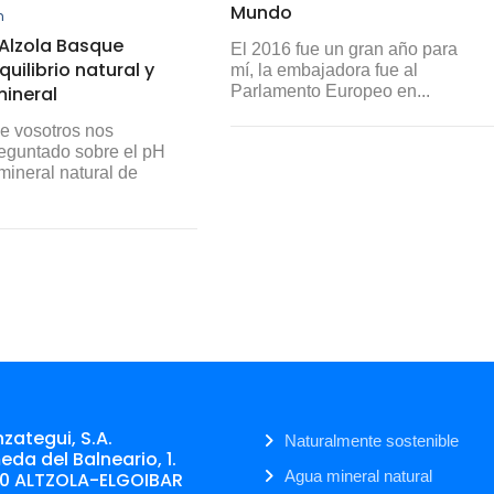
Mundo
n
 Alzola Basque
El 2016 fue un gran año para
quilibrio natural y
mí, la embajadora fue al
Parlamento Europeo en...
mineral
e vosotros nos
eguntado sobre el pH
mineral natural de
zategui, S.A.
Naturalmente sostenible
da del Balneario, 1.
Agua mineral natural
0 ALTZOLA-ELGOIBAR