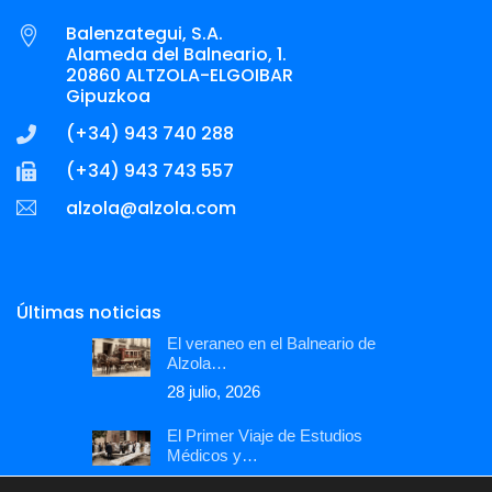
Balenzategui, S.A.
Alameda del Balneario, 1.
20860 ALTZOLA-ELGOIBAR
Gipuzkoa
(+34) 943 740 288
(+34) 943 743 557
la
@aloz
lozla
moc.a
Últimas noticias
El veraneo en el Balneario de
Alzola…
28 julio, 2026
El Primer Viaje de Estudios
Médicos y…
6 julio, 2026