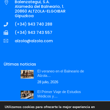
Balenzategui, S.A.
Alameda del Balneario, 1.
20860 ALTZOLA-ELGOIBAR
Gipuzkoa
(+34) 943 740 288
(+34) 943 743 557
la
@aloz
lozla
moc.a
Últimas noticias
El veraneo en el Balneario de
Alzola…
28 julio, 2026
El Primer Viaje de Estudios
Médicos y…
6 julio, 2026
Utilizamos cookies para ofrecerte la mejor experiencia en